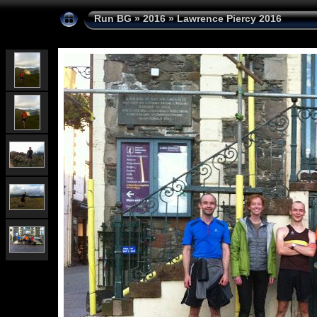
Run BG
»
2016
»
Lawrence Piercy 2016