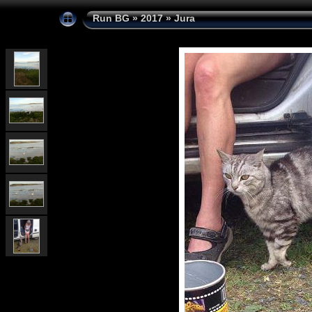
Run BG
»
2017
»
Jura