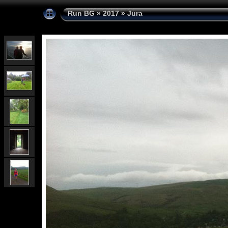
Run BG
»
2017
»
Jura