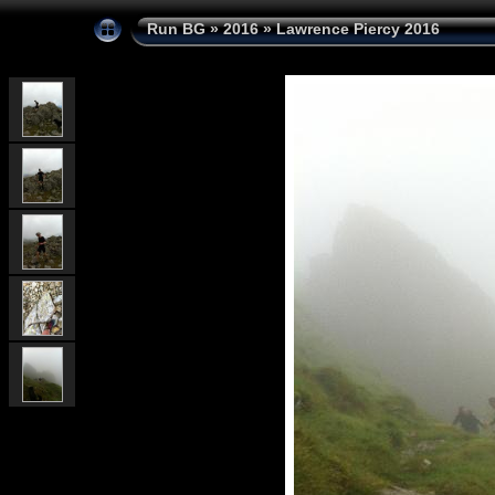
Run BG
»
2016
»
Lawrence Piercy 2016