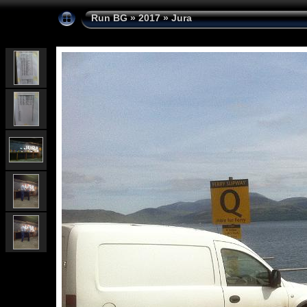
Run BG
»
2017
»
Jura