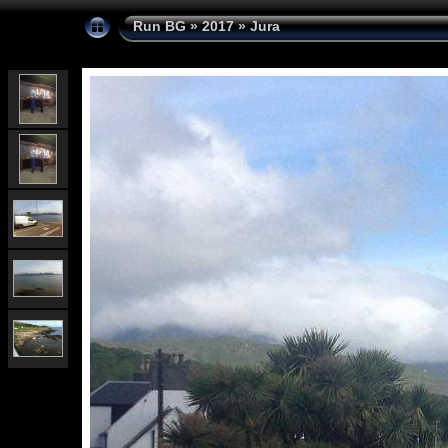
Run BG
»
2017
»
Jura