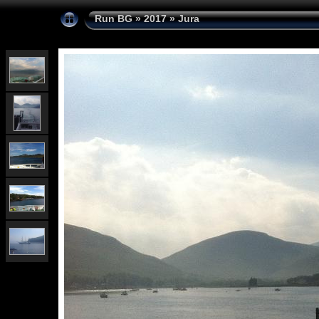
Run BG
»
2017
»
Jura