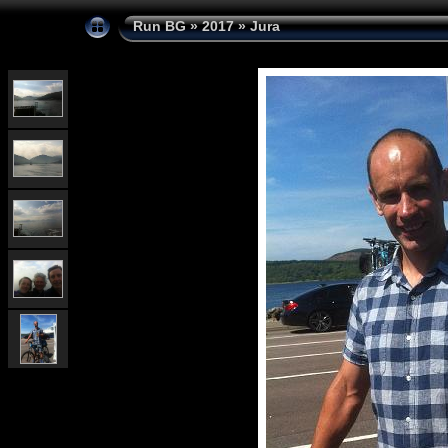
Run BG
»
2017
»
Jura