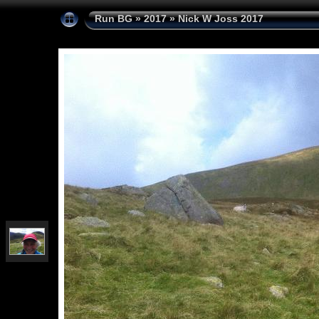
Run BG
»
2017
»
Nick W Joss 2017