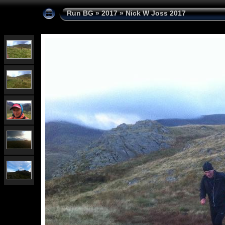
Run BG
»
2017
»
Nick W Joss 2017