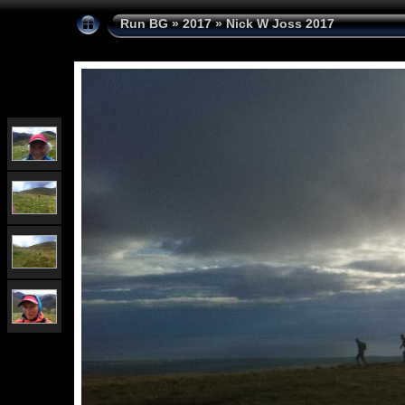
Run BG
»
2017
»
Nick W Joss 2017