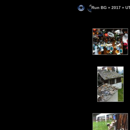
Run BG
»
2017
» U